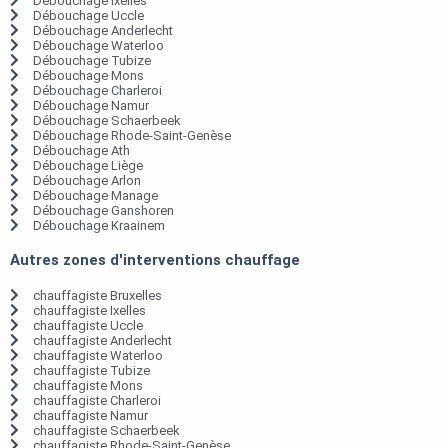
Débouchage Ixelles
Débouchage Uccle
Débouchage Anderlecht
Débouchage Waterloo
Débouchage Tubize
Débouchage Mons
Débouchage Charleroi
Débouchage Namur
Débouchage Schaerbeek
Débouchage Rhode-Saint-Genèse
Débouchage Ath
Débouchage Liège
Débouchage Arlon
Débouchage Manage
Débouchage Ganshoren
Débouchage Kraainem
Autres zones d'interventions chauffage
chauffagiste Bruxelles
chauffagiste Ixelles
chauffagiste Uccle
chauffagiste Anderlecht
chauffagiste Waterloo
chauffagiste Tubize
chauffagiste Mons
chauffagiste Charleroi
chauffagiste Namur
chauffagiste Schaerbeek
chauffagiste Rhode-Saint-Genèse