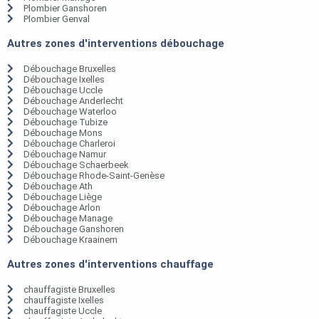
Plombier Ganshoren
Plombier Genval
Autres zones d'interventions débouchage
Débouchage Bruxelles
Débouchage Ixelles
Débouchage Uccle
Débouchage Anderlecht
Débouchage Waterloo
Débouchage Tubize
Débouchage Mons
Débouchage Charleroi
Débouchage Namur
Débouchage Schaerbeek
Débouchage Rhode-Saint-Genèse
Débouchage Ath
Débouchage Liège
Débouchage Arlon
Débouchage Manage
Débouchage Ganshoren
Débouchage Kraainem
Autres zones d'interventions chauffage
chauffagiste Bruxelles
chauffagiste Ixelles
chauffagiste Uccle