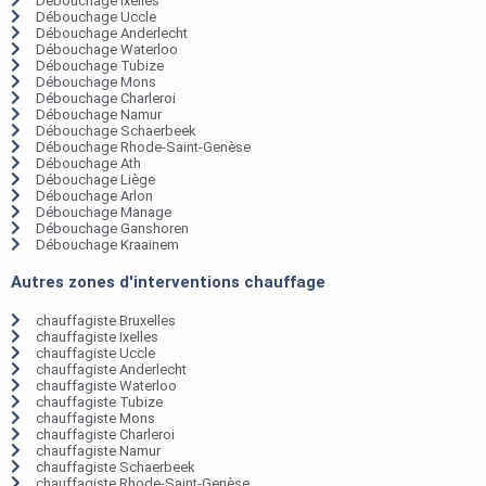
Débouchage Ixelles
Débouchage Uccle
Débouchage Anderlecht
Débouchage Waterloo
Débouchage Tubize
Débouchage Mons
Débouchage Charleroi
Débouchage Namur
Débouchage Schaerbeek
Débouchage Rhode-Saint-Genèse
Débouchage Ath
Débouchage Liège
Débouchage Arlon
Débouchage Manage
Débouchage Ganshoren
Débouchage Kraainem
Autres zones d'interventions chauffage
chauffagiste Bruxelles
chauffagiste Ixelles
chauffagiste Uccle
chauffagiste Anderlecht
chauffagiste Waterloo
chauffagiste Tubize
chauffagiste Mons
chauffagiste Charleroi
chauffagiste Namur
chauffagiste Schaerbeek
chauffagiste Rhode-Saint-Genèse