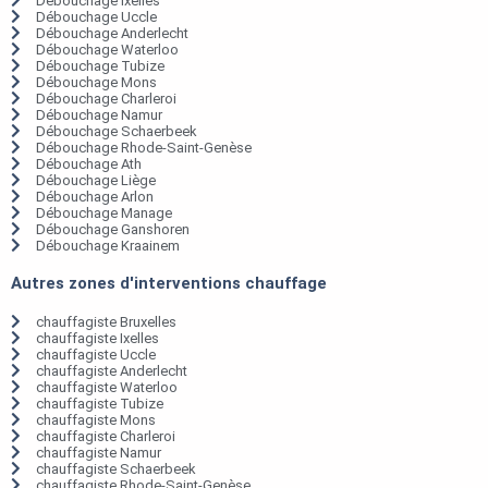
Débouchage Ixelles
Débouchage Uccle
Débouchage Anderlecht
Débouchage Waterloo
Débouchage Tubize
Débouchage Mons
Débouchage Charleroi
Débouchage Namur
Débouchage Schaerbeek
Débouchage Rhode-Saint-Genèse
Débouchage Ath
Débouchage Liège
Débouchage Arlon
Débouchage Manage
Débouchage Ganshoren
Débouchage Kraainem
Autres zones d'interventions chauffage
chauffagiste Bruxelles
chauffagiste Ixelles
chauffagiste Uccle
chauffagiste Anderlecht
chauffagiste Waterloo
chauffagiste Tubize
chauffagiste Mons
chauffagiste Charleroi
chauffagiste Namur
chauffagiste Schaerbeek
chauffagiste Rhode-Saint-Genèse