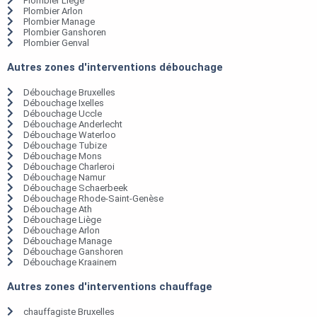
Plombier Liège
Plombier Arlon
Plombier Manage
Plombier Ganshoren
Plombier Genval
Autres zones d'interventions débouchage
Débouchage Bruxelles
Débouchage Ixelles
Débouchage Uccle
Débouchage Anderlecht
Débouchage Waterloo
Débouchage Tubize
Débouchage Mons
Débouchage Charleroi
Débouchage Namur
Débouchage Schaerbeek
Débouchage Rhode-Saint-Genèse
Débouchage Ath
Débouchage Liège
Débouchage Arlon
Débouchage Manage
Débouchage Ganshoren
Débouchage Kraainem
Autres zones d'interventions chauffage
chauffagiste Bruxelles