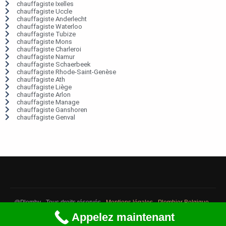
chauffagiste Ixelles
chauffagiste Uccle
chauffagiste Anderlecht
chauffagiste Waterloo
chauffagiste Tubize
chauffagiste Mons
chauffagiste Charleroi
chauffagiste Namur
chauffagiste Schaerbeek
chauffagiste Rhode-Saint-Genèse
chauffagiste Ath
chauffagiste Liège
chauffagiste Arlon
chauffagiste Manage
chauffagiste Ganshoren
chauffagiste Genval
@Plomby - Tous droits réservés -
Mentions légales
-
Plombier Belgique
-
Débouchage Belgique
-
Détection fuite eau Belgique
Appelez maintenant