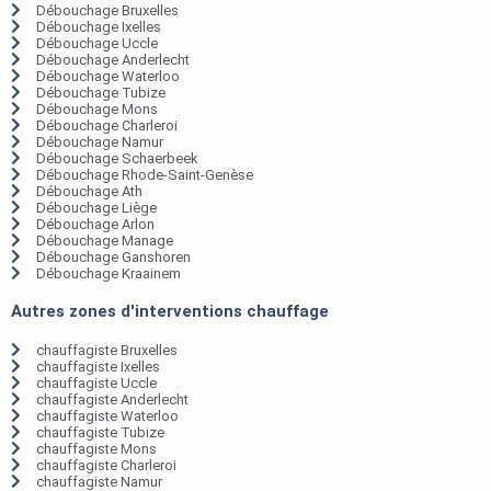
Débouchage Bruxelles
Débouchage Ixelles
Débouchage Uccle
Débouchage Anderlecht
Débouchage Waterloo
Débouchage Tubize
Débouchage Mons
Débouchage Charleroi
Débouchage Namur
Débouchage Schaerbeek
Débouchage Rhode-Saint-Genèse
Débouchage Ath
Débouchage Liège
Débouchage Arlon
Débouchage Manage
Débouchage Ganshoren
Débouchage Kraainem
Autres zones d'interventions chauffage
chauffagiste Bruxelles
chauffagiste Ixelles
chauffagiste Uccle
chauffagiste Anderlecht
chauffagiste Waterloo
chauffagiste Tubize
chauffagiste Mons
chauffagiste Charleroi
chauffagiste Namur