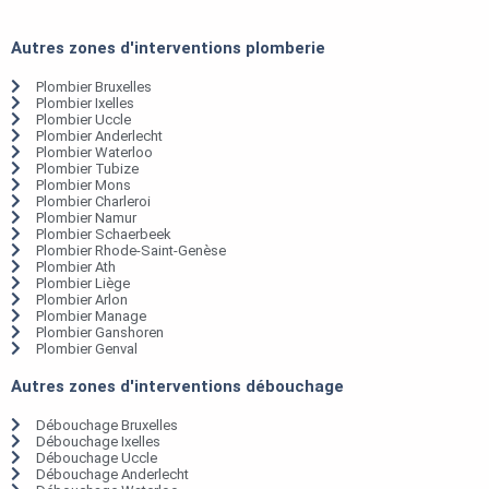
Autres zones d'interventions plomberie
Plombier Bruxelles
Plombier Ixelles
Plombier Uccle
Plombier Anderlecht
Plombier Waterloo
Plombier Tubize
Plombier Mons
Plombier Charleroi
Plombier Namur
Plombier Schaerbeek
Plombier Rhode-Saint-Genèse
Plombier Ath
Plombier Liège
Plombier Arlon
Plombier Manage
Plombier Ganshoren
Plombier Genval
Autres zones d'interventions débouchage
Débouchage Bruxelles
Débouchage Ixelles
Débouchage Uccle
Débouchage Anderlecht