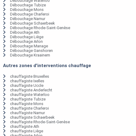
Débouchage Waterloo
Débouchage Tubize
Débouchage Mons
Débouchage Charleroi
Débouchage Namur
Débouchage Schaerbeek
Débouchage Rhode-Saint-Genèse
Débouchage Ath
Débouchage Liège
Débouchage Arlon
Débouchage Manage
Débouchage Ganshoren
Débouchage Kraainem
Autres zones d'interventions chauffage
chauffagiste Bruxelles
chauffagiste Ixelles
chauffagiste Uccle
chauffagiste Anderlecht
chauffagiste Waterloo
chauffagiste Tubize
chauffagiste Mons
chauffagiste Charleroi
chauffagiste Namur
chauffagiste Schaerbeek
chauffagiste Rhode-Saint-Genèse
chauffagiste Ath
chauffagiste Liège
chauffagiste Arlon