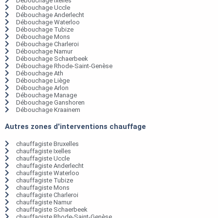
Débouchage Ixelles
Débouchage Uccle
Débouchage Anderlecht
Débouchage Waterloo
Débouchage Tubize
Débouchage Mons
Débouchage Charleroi
Débouchage Namur
Débouchage Schaerbeek
Débouchage Rhode-Saint-Genèse
Débouchage Ath
Débouchage Liège
Débouchage Arlon
Débouchage Manage
Débouchage Ganshoren
Débouchage Kraainem
Autres zones d'interventions chauffage
chauffagiste Bruxelles
chauffagiste Ixelles
chauffagiste Uccle
chauffagiste Anderlecht
chauffagiste Waterloo
chauffagiste Tubize
chauffagiste Mons
chauffagiste Charleroi
chauffagiste Namur
chauffagiste Schaerbeek
chauffagiste Rhode-Saint-Genèse