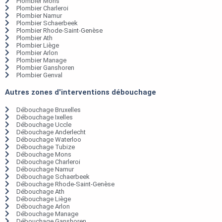
Plombier Mons
Plombier Charleroi
Plombier Namur
Plombier Schaerbeek
Plombier Rhode-Saint-Genèse
Plombier Ath
Plombier Liège
Plombier Arlon
Plombier Manage
Plombier Ganshoren
Plombier Genval
Autres zones d'interventions débouchage
Débouchage Bruxelles
Débouchage Ixelles
Débouchage Uccle
Débouchage Anderlecht
Débouchage Waterloo
Débouchage Tubize
Débouchage Mons
Débouchage Charleroi
Débouchage Namur
Débouchage Schaerbeek
Débouchage Rhode-Saint-Genèse
Débouchage Ath
Débouchage Liège
Débouchage Arlon
Débouchage Manage
Débouchage Ganshoren