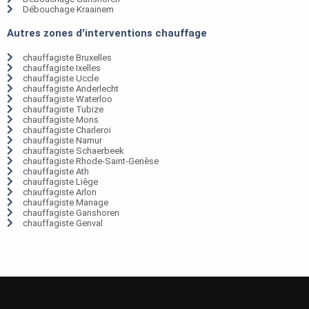
Débouchage Kraainem
Autres zones d'interventions chauffage
chauffagiste Bruxelles
chauffagiste Ixelles
chauffagiste Uccle
chauffagiste Anderlecht
chauffagiste Waterloo
chauffagiste Tubize
chauffagiste Mons
chauffagiste Charleroi
chauffagiste Namur
chauffagiste Schaerbeek
chauffagiste Rhode-Saint-Genèse
chauffagiste Ath
chauffagiste Liège
chauffagiste Arlon
chauffagiste Manage
chauffagiste Ganshoren
chauffagiste Genval