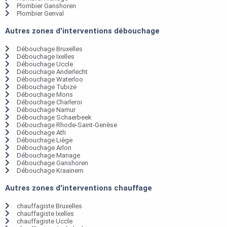
Plombier Ganshoren
Plombier Genval
Autres zones d'interventions débouchage
Débouchage Bruxelles
Débouchage Ixelles
Débouchage Uccle
Débouchage Anderlecht
Débouchage Waterloo
Débouchage Tubize
Débouchage Mons
Débouchage Charleroi
Débouchage Namur
Débouchage Schaerbeek
Débouchage Rhode-Saint-Genèse
Débouchage Ath
Débouchage Liège
Débouchage Arlon
Débouchage Manage
Débouchage Ganshoren
Débouchage Kraainem
Autres zones d'interventions chauffage
chauffagiste Bruxelles
chauffagiste Ixelles
chauffagiste Uccle