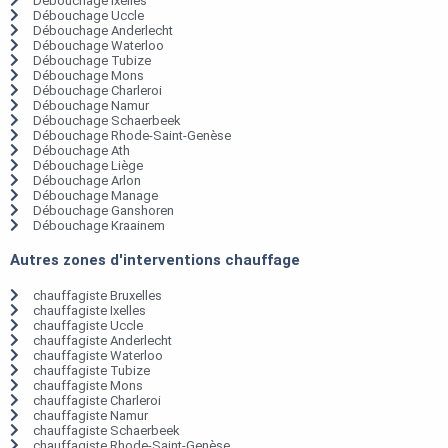
Débouchage Ixelles
Débouchage Uccle
Débouchage Anderlecht
Débouchage Waterloo
Débouchage Tubize
Débouchage Mons
Débouchage Charleroi
Débouchage Namur
Débouchage Schaerbeek
Débouchage Rhode-Saint-Genèse
Débouchage Ath
Débouchage Liège
Débouchage Arlon
Débouchage Manage
Débouchage Ganshoren
Débouchage Kraainem
Autres zones d'interventions chauffage
chauffagiste Bruxelles
chauffagiste Ixelles
chauffagiste Uccle
chauffagiste Anderlecht
chauffagiste Waterloo
chauffagiste Tubize
chauffagiste Mons
chauffagiste Charleroi
chauffagiste Namur
chauffagiste Schaerbeek
chauffagiste Rhode-Saint-Genèse