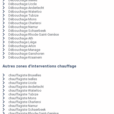
Débouchage Ixelles
Débouchage Uccle
Débouchage Anderlecht
Débouchage Waterloo
Débouchage Tubize
Débouchage Mons
Débouchage Charleroi
Débouchage Namur
Débouchage Schaerbeek
Débouchage Rhode-Saint-Genèse
Débouchage Ath
Débouchage Liège
Débouchage Arlon
Débouchage Manage
Débouchage Ganshoren
Débouchage Kraainem
Autres zones d'interventions chauffage
chauffagiste Bruxelles
chauffagiste Ixelles
chauffagiste Uccle
chauffagiste Anderlecht
chauffagiste Waterloo
chauffagiste Tubize
chauffagiste Mons
chauffagiste Charleroi
chauffagiste Namur
chauffagiste Schaerbeek
chauffagiste Rhode-Saint-Genèse