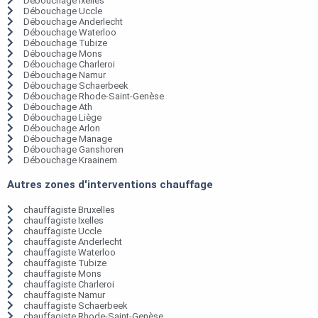
Débouchage Ixelles
Débouchage Uccle
Débouchage Anderlecht
Débouchage Waterloo
Débouchage Tubize
Débouchage Mons
Débouchage Charleroi
Débouchage Namur
Débouchage Schaerbeek
Débouchage Rhode-Saint-Genèse
Débouchage Ath
Débouchage Liège
Débouchage Arlon
Débouchage Manage
Débouchage Ganshoren
Débouchage Kraainem
Autres zones d'interventions chauffage
chauffagiste Bruxelles
chauffagiste Ixelles
chauffagiste Uccle
chauffagiste Anderlecht
chauffagiste Waterloo
chauffagiste Tubize
chauffagiste Mons
chauffagiste Charleroi
chauffagiste Namur
chauffagiste Schaerbeek
chauffagiste Rhode-Saint-Genèse