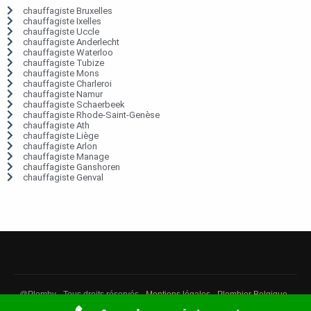
chauffagiste Bruxelles
chauffagiste Ixelles
chauffagiste Uccle
chauffagiste Anderlecht
chauffagiste Waterloo
chauffagiste Tubize
chauffagiste Mons
chauffagiste Charleroi
chauffagiste Namur
chauffagiste Schaerbeek
chauffagiste Rhode-Saint-Genèse
chauffagiste Ath
chauffagiste Liège
chauffagiste Arlon
chauffagiste Manage
chauffagiste Ganshoren
chauffagiste Genval
@Plomby - Tous droits réservés -
Mentions légales
-
Plombier Belgique
-
Débouchage Belgique
-
Détection fuite eau Belgique