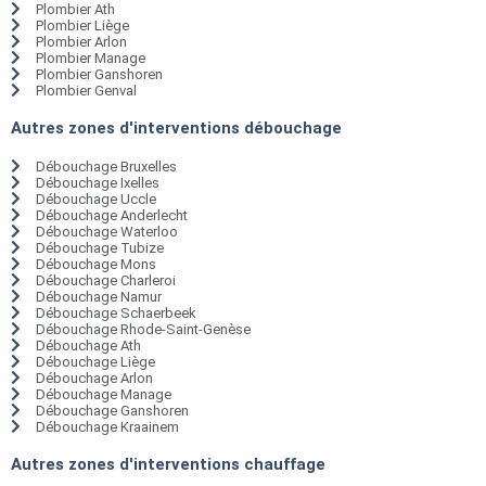
Plombier Ath
Plombier Liège
Plombier Arlon
Plombier Manage
Plombier Ganshoren
Plombier Genval
Autres zones d'interventions débouchage
Débouchage Bruxelles
Débouchage Ixelles
Débouchage Uccle
Débouchage Anderlecht
Débouchage Waterloo
Débouchage Tubize
Débouchage Mons
Débouchage Charleroi
Débouchage Namur
Débouchage Schaerbeek
Débouchage Rhode-Saint-Genèse
Débouchage Ath
Débouchage Liège
Débouchage Arlon
Débouchage Manage
Débouchage Ganshoren
Débouchage Kraainem
Autres zones d'interventions chauffage