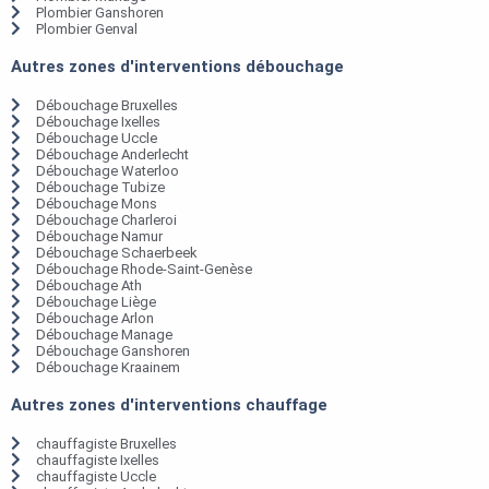
Plombier Ganshoren
Plombier Genval
Autres zones d'interventions débouchage
Débouchage Bruxelles
Débouchage Ixelles
Débouchage Uccle
Débouchage Anderlecht
Débouchage Waterloo
Débouchage Tubize
Débouchage Mons
Débouchage Charleroi
Débouchage Namur
Débouchage Schaerbeek
Débouchage Rhode-Saint-Genèse
Débouchage Ath
Débouchage Liège
Débouchage Arlon
Débouchage Manage
Débouchage Ganshoren
Débouchage Kraainem
Autres zones d'interventions chauffage
chauffagiste Bruxelles
chauffagiste Ixelles
chauffagiste Uccle