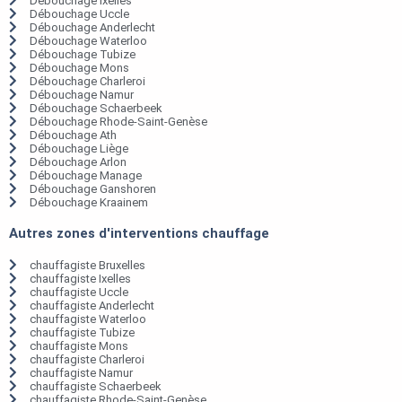
Débouchage Ixelles
Débouchage Uccle
Débouchage Anderlecht
Débouchage Waterloo
Débouchage Tubize
Débouchage Mons
Débouchage Charleroi
Débouchage Namur
Débouchage Schaerbeek
Débouchage Rhode-Saint-Genèse
Débouchage Ath
Débouchage Liège
Débouchage Arlon
Débouchage Manage
Débouchage Ganshoren
Débouchage Kraainem
Autres zones d'interventions chauffage
chauffagiste Bruxelles
chauffagiste Ixelles
chauffagiste Uccle
chauffagiste Anderlecht
chauffagiste Waterloo
chauffagiste Tubize
chauffagiste Mons
chauffagiste Charleroi
chauffagiste Namur
chauffagiste Schaerbeek
chauffagiste Rhode-Saint-Genèse