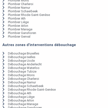
Plombier Mons
Plombier Charleroi
Plombier Namur
Plombier Schaerbeek
Plombier Rhode-Saint-Genèse
Plombier Ath
Plombier Liège
Plombier Arlon
Plombier Manage
Plombier Ganshoren
Plombier Genval
Autres zones d'interventions débouchage
Débouchage Bruxelles
Débouchage Ixelles
Débouchage Uccle
Débouchage Anderlecht
Débouchage Waterloo
Débouchage Tubize
Débouchage Mons
Débouchage Charleroi
Débouchage Namur
Débouchage Schaerbeek
Débouchage Rhode-Saint-Genèse
Débouchage Ath
Débouchage Liège
Débouchage Arlon
Débouchage Manage
Débouchage Ganshoren