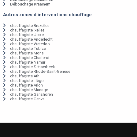
Débouchage Kraainem
Autres zones d'interventions chauffage
chauffagiste Bruxelles
chauffagiste Ixelles
chauffagiste Uccle
chauffagiste Anderlecht
chauffagiste Waterloo
chauffagiste Tubize
chauffagiste Mons
chauffagiste Charleroi
chauffagiste Namur
chauffagiste Schaerbeek
chauffagiste Rhode-Saint-Genèse
chauffagiste Ath
chauffagiste Liège
chauffagiste Arlon
chauffagiste Manage
chauffagiste Ganshoren
chauffagiste Genval