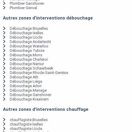
Plombier Ganshoren
Plombier Genval
Autres zones d'interventions débouchage
Débouchage Bruxelles
Débouchage Ixelles
Débouchage Uccle
Débouchage Anderlecht
Débouchage Waterloo
Débouchage Tubize
Débouchage Mons
Débouchage Charleroi
Débouchage Namur
Débouchage Schaerbeek
Débouchage Rhode-Saint-Genèse
Débouchage Ath
Débouchage Liège
Débouchage Arlon
Débouchage Manage
Débouchage Ganshoren
Débouchage Kraainem
Autres zones d'interventions chauffage
chauffagiste Bruxelles
chauffagiste Ixelles
chauffagiste Uccle