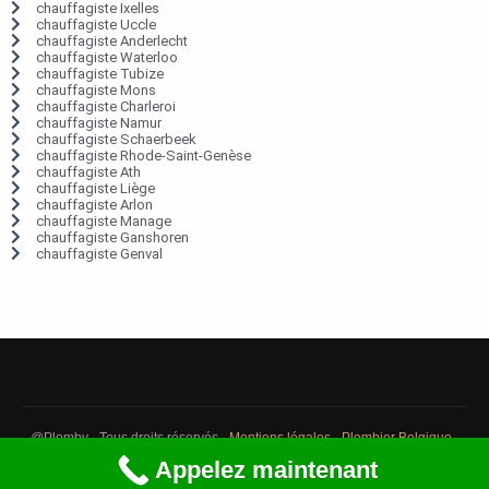
chauffagiste Ixelles
chauffagiste Uccle
chauffagiste Anderlecht
chauffagiste Waterloo
chauffagiste Tubize
chauffagiste Mons
chauffagiste Charleroi
chauffagiste Namur
chauffagiste Schaerbeek
chauffagiste Rhode-Saint-Genèse
chauffagiste Ath
chauffagiste Liège
chauffagiste Arlon
chauffagiste Manage
chauffagiste Ganshoren
chauffagiste Genval
@Plomby - Tous droits réservés -
Mentions légales
-
Plombier Belgique
-
Débouchage Belgique
-
Détection fuite eau Belgique
Appelez maintenant