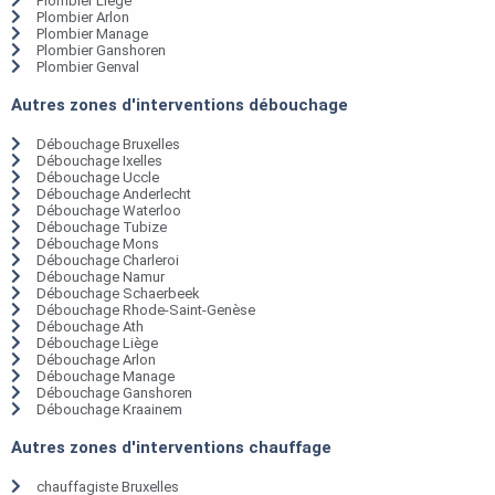
Plombier Liège
Plombier Arlon
Plombier Manage
Plombier Ganshoren
Plombier Genval
Autres zones d'interventions débouchage
Débouchage Bruxelles
Débouchage Ixelles
Débouchage Uccle
Débouchage Anderlecht
Débouchage Waterloo
Débouchage Tubize
Débouchage Mons
Débouchage Charleroi
Débouchage Namur
Débouchage Schaerbeek
Débouchage Rhode-Saint-Genèse
Débouchage Ath
Débouchage Liège
Débouchage Arlon
Débouchage Manage
Débouchage Ganshoren
Débouchage Kraainem
Autres zones d'interventions chauffage
chauffagiste Bruxelles