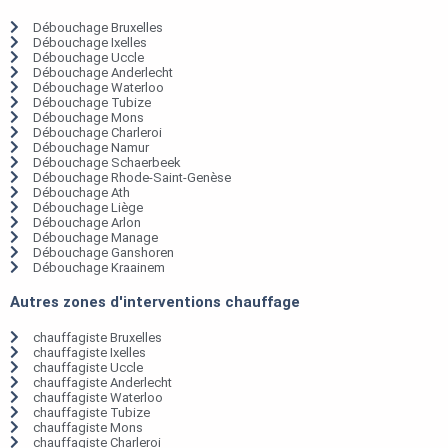
Débouchage Bruxelles
Débouchage Ixelles
Débouchage Uccle
Débouchage Anderlecht
Débouchage Waterloo
Débouchage Tubize
Débouchage Mons
Débouchage Charleroi
Débouchage Namur
Débouchage Schaerbeek
Débouchage Rhode-Saint-Genèse
Débouchage Ath
Débouchage Liège
Débouchage Arlon
Débouchage Manage
Débouchage Ganshoren
Débouchage Kraainem
Autres zones d'interventions chauffage
chauffagiste Bruxelles
chauffagiste Ixelles
chauffagiste Uccle
chauffagiste Anderlecht
chauffagiste Waterloo
chauffagiste Tubize
chauffagiste Mons
chauffagiste Charleroi