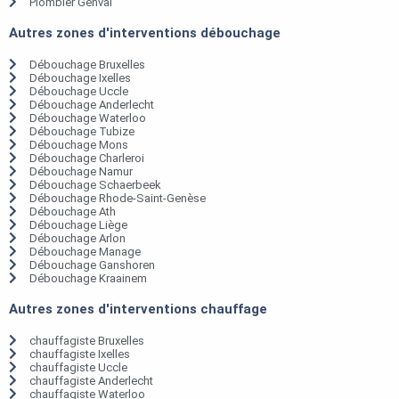
Plombier Genval
Autres zones d'interventions débouchage
Débouchage Bruxelles
Débouchage Ixelles
Débouchage Uccle
Débouchage Anderlecht
Débouchage Waterloo
Débouchage Tubize
Débouchage Mons
Débouchage Charleroi
Débouchage Namur
Débouchage Schaerbeek
Débouchage Rhode-Saint-Genèse
Débouchage Ath
Débouchage Liège
Débouchage Arlon
Débouchage Manage
Débouchage Ganshoren
Débouchage Kraainem
Autres zones d'interventions chauffage
chauffagiste Bruxelles
chauffagiste Ixelles
chauffagiste Uccle
chauffagiste Anderlecht
chauffagiste Waterloo