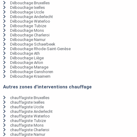
Débouchage Bruxelles
Débouchage Ixelles
Débouchage Uccle
Débouchage Anderlecht
Débouchage Waterloo
Débouchage Tubize
Débouchage Mons
Débouchage Charleroi
Débouchage Namur
Débouchage Schaerbeek
Débouchage Rhode-Saint-Genèse
Débouchage Ath
Débouchage Liège
Débouchage Arlon
Débouchage Manage
Débouchage Ganshoren
Débouchage Kraainem
Autres zones d'interventions chauffage
chauffagiste Bruxelles
chauffagiste Ixelles
chauffagiste Uccle
chauffagiste Anderlecht
chauffagiste Waterloo
chauffagiste Tubize
chauffagiste Mons
chauffagiste Charleroi
chauffagiste Namur