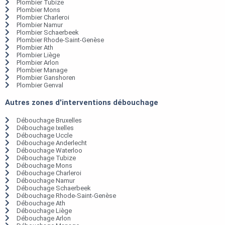
Plombier Tubize
Plombier Mons
Plombier Charleroi
Plombier Namur
Plombier Schaerbeek
Plombier Rhode-Saint-Genèse
Plombier Ath
Plombier Liège
Plombier Arlon
Plombier Manage
Plombier Ganshoren
Plombier Genval
Autres zones d'interventions débouchage
Débouchage Bruxelles
Débouchage Ixelles
Débouchage Uccle
Débouchage Anderlecht
Débouchage Waterloo
Débouchage Tubize
Débouchage Mons
Débouchage Charleroi
Débouchage Namur
Débouchage Schaerbeek
Débouchage Rhode-Saint-Genèse
Débouchage Ath
Débouchage Liège
Débouchage Arlon