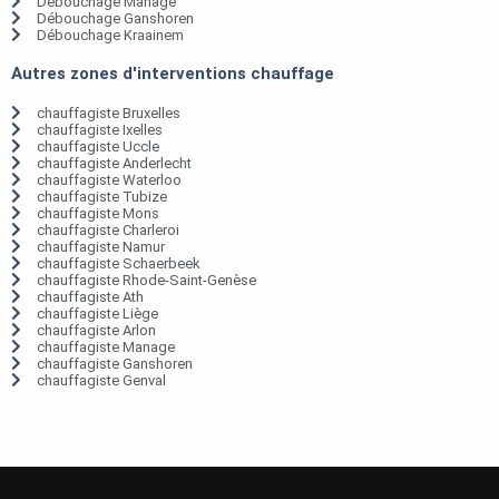
Débouchage Manage
Débouchage Ganshoren
Débouchage Kraainem
Autres zones d'interventions chauffage
chauffagiste Bruxelles
chauffagiste Ixelles
chauffagiste Uccle
chauffagiste Anderlecht
chauffagiste Waterloo
chauffagiste Tubize
chauffagiste Mons
chauffagiste Charleroi
chauffagiste Namur
chauffagiste Schaerbeek
chauffagiste Rhode-Saint-Genèse
chauffagiste Ath
chauffagiste Liège
chauffagiste Arlon
chauffagiste Manage
chauffagiste Ganshoren
chauffagiste Genval