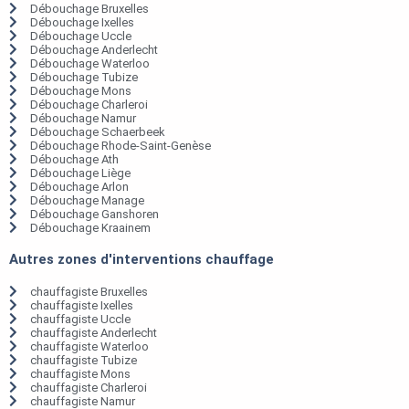
Débouchage Bruxelles
Débouchage Ixelles
Débouchage Uccle
Débouchage Anderlecht
Débouchage Waterloo
Débouchage Tubize
Débouchage Mons
Débouchage Charleroi
Débouchage Namur
Débouchage Schaerbeek
Débouchage Rhode-Saint-Genèse
Débouchage Ath
Débouchage Liège
Débouchage Arlon
Débouchage Manage
Débouchage Ganshoren
Débouchage Kraainem
Autres zones d'interventions chauffage
chauffagiste Bruxelles
chauffagiste Ixelles
chauffagiste Uccle
chauffagiste Anderlecht
chauffagiste Waterloo
chauffagiste Tubize
chauffagiste Mons
chauffagiste Charleroi
chauffagiste Namur