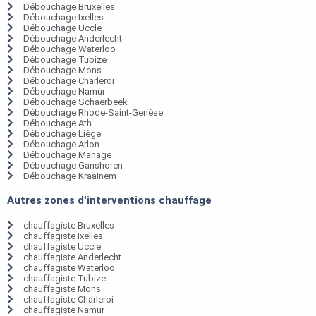
Débouchage Bruxelles
Débouchage Ixelles
Débouchage Uccle
Débouchage Anderlecht
Débouchage Waterloo
Débouchage Tubize
Débouchage Mons
Débouchage Charleroi
Débouchage Namur
Débouchage Schaerbeek
Débouchage Rhode-Saint-Genèse
Débouchage Ath
Débouchage Liège
Débouchage Arlon
Débouchage Manage
Débouchage Ganshoren
Débouchage Kraainem
Autres zones d'interventions chauffage
chauffagiste Bruxelles
chauffagiste Ixelles
chauffagiste Uccle
chauffagiste Anderlecht
chauffagiste Waterloo
chauffagiste Tubize
chauffagiste Mons
chauffagiste Charleroi
chauffagiste Namur