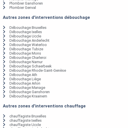
Plombier Ganshoren
Plombier Genval
Autres zones d'interventions débouchage
Débouchage Bruxelles
Débouchage Ixelles
Débouchage Uccle
Débouchage Anderlecht
Débouchage Waterloo
Débouchage Tubize
Débouchage Mons
Débouchage Charleroi
Débouchage Namur
Débouchage Schaerbeek
Débouchage Rhode-Saint-Genèse
Débouchage Ath
Débouchage Liège
Débouchage Arlon
Débouchage Manage
Débouchage Ganshoren
Débouchage Kraainem
Autres zones d'interventions chauffage
chauffagiste Bruxelles
chauffagiste Ixelles
chauffagiste Uccle