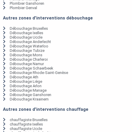
Plombier Ganshoren
Plombier Genval
Autres zones d'interventions débouchage
Débouchage Bruxelles
Débouchage Ixelles
Débouchage Uccle
Débouchage Anderlecht
Débouchage Waterloo
Débouchage Tubize
Débouchage Mons
Débouchage Charleroi
Débouchage Namur
Débouchage Schaerbeek
Débouchage Rhode-Saint-Genèse
Débouchage Ath
Débouchage Liège
Débouchage Arlon
Débouchage Manage
Débouchage Ganshoren
Débouchage Kraainem
Autres zones d'interventions chauffage
chauffagiste Bruxelles
chauffagiste Ixelles
chauffagiste Uccle