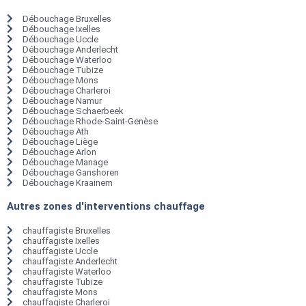
Débouchage Bruxelles
Débouchage Ixelles
Débouchage Uccle
Débouchage Anderlecht
Débouchage Waterloo
Débouchage Tubize
Débouchage Mons
Débouchage Charleroi
Débouchage Namur
Débouchage Schaerbeek
Débouchage Rhode-Saint-Genèse
Débouchage Ath
Débouchage Liège
Débouchage Arlon
Débouchage Manage
Débouchage Ganshoren
Débouchage Kraainem
Autres zones d'interventions chauffage
chauffagiste Bruxelles
chauffagiste Ixelles
chauffagiste Uccle
chauffagiste Anderlecht
chauffagiste Waterloo
chauffagiste Tubize
chauffagiste Mons
chauffagiste Charleroi