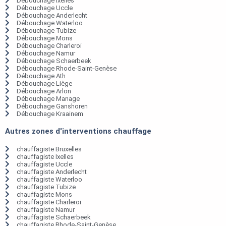
Débouchage Ixelles
Débouchage Uccle
Débouchage Anderlecht
Débouchage Waterloo
Débouchage Tubize
Débouchage Mons
Débouchage Charleroi
Débouchage Namur
Débouchage Schaerbeek
Débouchage Rhode-Saint-Genèse
Débouchage Ath
Débouchage Liège
Débouchage Arlon
Débouchage Manage
Débouchage Ganshoren
Débouchage Kraainem
Autres zones d'interventions chauffage
chauffagiste Bruxelles
chauffagiste Ixelles
chauffagiste Uccle
chauffagiste Anderlecht
chauffagiste Waterloo
chauffagiste Tubize
chauffagiste Mons
chauffagiste Charleroi
chauffagiste Namur
chauffagiste Schaerbeek
chauffagiste Rhode-Saint-Genèse