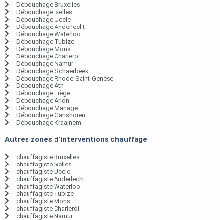
Débouchage Bruxelles
Débouchage Ixelles
Débouchage Uccle
Débouchage Anderlecht
Débouchage Waterloo
Débouchage Tubize
Débouchage Mons
Débouchage Charleroi
Débouchage Namur
Débouchage Schaerbeek
Débouchage Rhode-Saint-Genèse
Débouchage Ath
Débouchage Liège
Débouchage Arlon
Débouchage Manage
Débouchage Ganshoren
Débouchage Kraainem
Autres zones d'interventions chauffage
chauffagiste Bruxelles
chauffagiste Ixelles
chauffagiste Uccle
chauffagiste Anderlecht
chauffagiste Waterloo
chauffagiste Tubize
chauffagiste Mons
chauffagiste Charleroi
chauffagiste Namur