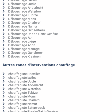
Débouchage Ixelles
Débouchage Uccle
Débouchage Anderlecht
Débouchage Waterloo
Débouchage Tubize
Débouchage Mons
Débouchage Charleroi
Débouchage Namur
Débouchage Schaerbeek
Débouchage Rhode-Saint-Genèse
Débouchage Ath
Débouchage Liège
Débouchage Arlon
Débouchage Manage
Débouchage Ganshoren
Débouchage Kraainem
Autres zones d'interventions chauffage
chauffagiste Bruxelles
chauffagiste Ixelles
chauffagiste Uccle
chauffagiste Anderlecht
chauffagiste Waterloo
chauffagiste Tubize
chauffagiste Mons
chauffagiste Charleroi
chauffagiste Namur
chauffagiste Schaerbeek
chauffagiste Rhode-Saint-Genèse