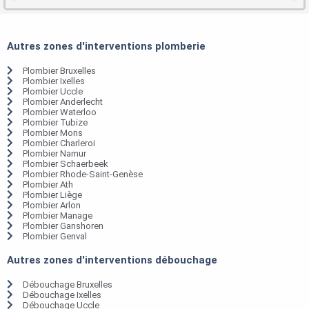
Autres zones d'interventions plomberie
Plombier Bruxelles
Plombier Ixelles
Plombier Uccle
Plombier Anderlecht
Plombier Waterloo
Plombier Tubize
Plombier Mons
Plombier Charleroi
Plombier Namur
Plombier Schaerbeek
Plombier Rhode-Saint-Genèse
Plombier Ath
Plombier Liège
Plombier Arlon
Plombier Manage
Plombier Ganshoren
Plombier Genval
Autres zones d'interventions débouchage
Débouchage Bruxelles
Débouchage Ixelles
Débouchage Uccle