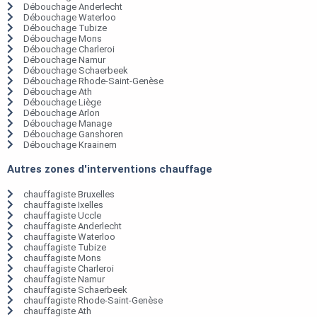
Débouchage Anderlecht
Débouchage Waterloo
Débouchage Tubize
Débouchage Mons
Débouchage Charleroi
Débouchage Namur
Débouchage Schaerbeek
Débouchage Rhode-Saint-Genèse
Débouchage Ath
Débouchage Liège
Débouchage Arlon
Débouchage Manage
Débouchage Ganshoren
Débouchage Kraainem
Autres zones d'interventions chauffage
chauffagiste Bruxelles
chauffagiste Ixelles
chauffagiste Uccle
chauffagiste Anderlecht
chauffagiste Waterloo
chauffagiste Tubize
chauffagiste Mons
chauffagiste Charleroi
chauffagiste Namur
chauffagiste Schaerbeek
chauffagiste Rhode-Saint-Genèse
chauffagiste Ath