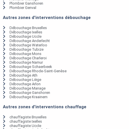
Plombier Ganshoren
Plombier Genval
Autres zones d'interventions débouchage
Débouchage Bruxelles
Débouchage Ixelles
Débouchage Uccle
Débouchage Anderlecht
Débouchage Waterloo
Débouchage Tubize
Débouchage Mons
Débouchage Charleroi
Débouchage Namur
Débouchage Schaerbeek
Débouchage Rhode-Saint-Genèse
Débouchage Ath
Débouchage Liège
Débouchage Arlon
Débouchage Manage
Débouchage Ganshoren
Débouchage Kraainem
Autres zones d'interventions chauffage
chauffagiste Bruxelles
chauffagiste Ixelles
chauffagiste Uccle