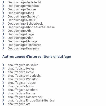
Débouchage Anderlecht
Débouchage Waterloo
Débouchage Tubize
Débouchage Mons
Débouchage Charleroi
Débouchage Namur
Débouchage Schaerbeek
Débouchage Rhode-Saint-Genèse
Débouchage Ath
Débouchage Liège
Débouchage Arlon
Débouchage Manage
Débouchage Ganshoren
Débouchage Kraainem
Autres zones d'interventions chauffage
chauffagiste Bruxelles
chauffagiste Ixelles
chauffagiste Uccle
chauffagiste Anderlecht
chauffagiste Waterloo
chauffagiste Tubize
chauffagiste Mons
chauffagiste Charleroi
chauffagiste Namur
chauffagiste Schaerbeek
chauffagiste Rhode-Saint-Genèse
chauffagiste Ath