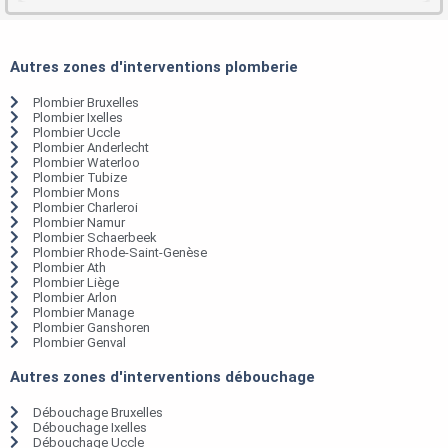
Autres zones d'interventions plomberie
Plombier Bruxelles
Plombier Ixelles
Plombier Uccle
Plombier Anderlecht
Plombier Waterloo
Plombier Tubize
Plombier Mons
Plombier Charleroi
Plombier Namur
Plombier Schaerbeek
Plombier Rhode-Saint-Genèse
Plombier Ath
Plombier Liège
Plombier Arlon
Plombier Manage
Plombier Ganshoren
Plombier Genval
Autres zones d'interventions débouchage
Débouchage Bruxelles
Débouchage Ixelles
Débouchage Uccle