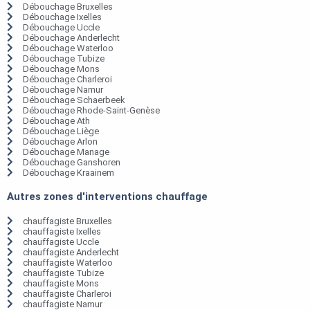
Débouchage Bruxelles
Débouchage Ixelles
Débouchage Uccle
Débouchage Anderlecht
Débouchage Waterloo
Débouchage Tubize
Débouchage Mons
Débouchage Charleroi
Débouchage Namur
Débouchage Schaerbeek
Débouchage Rhode-Saint-Genèse
Débouchage Ath
Débouchage Liège
Débouchage Arlon
Débouchage Manage
Débouchage Ganshoren
Débouchage Kraainem
Autres zones d'interventions chauffage
chauffagiste Bruxelles
chauffagiste Ixelles
chauffagiste Uccle
chauffagiste Anderlecht
chauffagiste Waterloo
chauffagiste Tubize
chauffagiste Mons
chauffagiste Charleroi
chauffagiste Namur