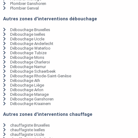
Plombier Ganshoren
Plombier Genval
Autres zones d'interventions débouchage
Débouchage Bruxelles
Débouchage Ixelles
Débouchage Uccle
Débouchage Anderlecht
Débouchage Waterloo
Débouchage Tubize
Débouchage Mons
Débouchage Charleroi
Débouchage Namur
Débouchage Schaerbeek
Débouchage Rhode-Saint-Genèse
Débouchage Ath
Débouchage Liège
Débouchage Arlon
Débouchage Manage
Débouchage Ganshoren
Débouchage Kraainem
Autres zones d'interventions chauffage
chauffagiste Bruxelles
chauffagiste Ixelles
chauffagiste Uccle