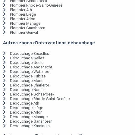
Plombier Schaerbeek
Plombier Rhode-Saint-Genèse
Plombier Ath
Plombier Liège
Plombier Arlon
Plombier Manage
Plombier Ganshoren
Plombier Genval
Autres zones d'interventions débouchage
Débouchage Bruxelles
Débouchage Ixelles
Débouchage Uccle
Débouchage Anderlecht
Débouchage Waterloo
Débouchage Tubize
Débouchage Mons
Débouchage Charleroi
Débouchage Namur
Débouchage Schaerbeek
Débouchage Rhode-Saint-Genèse
Débouchage Ath
Débouchage Liège
Débouchage Arlon
Débouchage Manage
Débouchage Ganshoren
Débouchage Kraainem