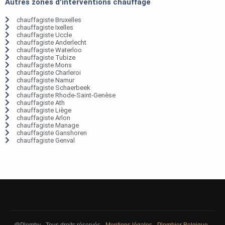
Autres zones d'interventions chauffage
chauffagiste Bruxelles
chauffagiste Ixelles
chauffagiste Uccle
chauffagiste Anderlecht
chauffagiste Waterloo
chauffagiste Tubize
chauffagiste Mons
chauffagiste Charleroi
chauffagiste Namur
chauffagiste Schaerbeek
chauffagiste Rhode-Saint-Genèse
chauffagiste Ath
chauffagiste Liège
chauffagiste Arlon
chauffagiste Manage
chauffagiste Ganshoren
chauffagiste Genval
@Plomby - Tous droits réservés -
Mentions légales
-
Plombier Belgique
-