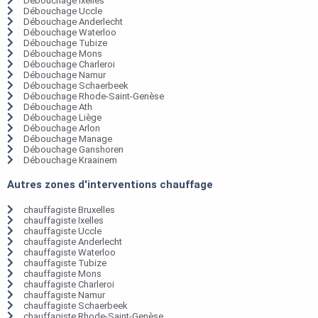
Débouchage Ixelles
Débouchage Uccle
Débouchage Anderlecht
Débouchage Waterloo
Débouchage Tubize
Débouchage Mons
Débouchage Charleroi
Débouchage Namur
Débouchage Schaerbeek
Débouchage Rhode-Saint-Genèse
Débouchage Ath
Débouchage Liège
Débouchage Arlon
Débouchage Manage
Débouchage Ganshoren
Débouchage Kraainem
Autres zones d'interventions chauffage
chauffagiste Bruxelles
chauffagiste Ixelles
chauffagiste Uccle
chauffagiste Anderlecht
chauffagiste Waterloo
chauffagiste Tubize
chauffagiste Mons
chauffagiste Charleroi
chauffagiste Namur
chauffagiste Schaerbeek
chauffagiste Rhode-Saint-Genèse