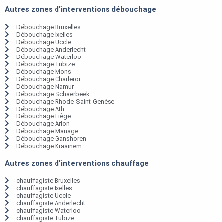
Autres zones d'interventions débouchage
Débouchage Bruxelles
Débouchage Ixelles
Débouchage Uccle
Débouchage Anderlecht
Débouchage Waterloo
Débouchage Tubize
Débouchage Mons
Débouchage Charleroi
Débouchage Namur
Débouchage Schaerbeek
Débouchage Rhode-Saint-Genèse
Débouchage Ath
Débouchage Liège
Débouchage Arlon
Débouchage Manage
Débouchage Ganshoren
Débouchage Kraainem
Autres zones d'interventions chauffage
chauffagiste Bruxelles
chauffagiste Ixelles
chauffagiste Uccle
chauffagiste Anderlecht
chauffagiste Waterloo
chauffagiste Tubize