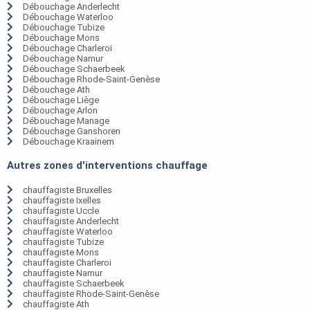
Débouchage Anderlecht
Débouchage Waterloo
Débouchage Tubize
Débouchage Mons
Débouchage Charleroi
Débouchage Namur
Débouchage Schaerbeek
Débouchage Rhode-Saint-Genèse
Débouchage Ath
Débouchage Liège
Débouchage Arlon
Débouchage Manage
Débouchage Ganshoren
Débouchage Kraainem
Autres zones d'interventions chauffage
chauffagiste Bruxelles
chauffagiste Ixelles
chauffagiste Uccle
chauffagiste Anderlecht
chauffagiste Waterloo
chauffagiste Tubize
chauffagiste Mons
chauffagiste Charleroi
chauffagiste Namur
chauffagiste Schaerbeek
chauffagiste Rhode-Saint-Genèse
chauffagiste Ath