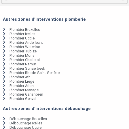
Autres zones d'interventions plomberie
Plombier Bruxelles
Plombier Ixelles
Plombier Uccle
Plombier Anderlecht
Plombier Waterloo
Plombier Tubize
Plombier Mons
Plombier Charleroi
Plombier Namur
Plombier Schaerbeek
Plombier Rhode-Saint-Genèse
Plombier Ath
Plombier Liège
Plombier Arlon
Plombier Manage
Plombier Ganshoren
Plombier Genval
Autres zones d'interventions débouchage
Débouchage Bruxelles
Débouchage Ixelles
Débouchage Uccle