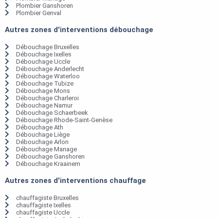
Plombier Ganshoren
Plombier Genval
Autres zones d'interventions débouchage
Débouchage Bruxelles
Débouchage Ixelles
Débouchage Uccle
Débouchage Anderlecht
Débouchage Waterloo
Débouchage Tubize
Débouchage Mons
Débouchage Charleroi
Débouchage Namur
Débouchage Schaerbeek
Débouchage Rhode-Saint-Genèse
Débouchage Ath
Débouchage Liège
Débouchage Arlon
Débouchage Manage
Débouchage Ganshoren
Débouchage Kraainem
Autres zones d'interventions chauffage
chauffagiste Bruxelles
chauffagiste Ixelles
chauffagiste Uccle