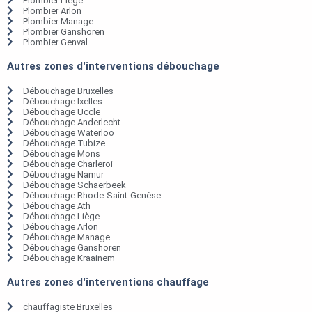
Plombier Liège
Plombier Arlon
Plombier Manage
Plombier Ganshoren
Plombier Genval
Autres zones d'interventions débouchage
Débouchage Bruxelles
Débouchage Ixelles
Débouchage Uccle
Débouchage Anderlecht
Débouchage Waterloo
Débouchage Tubize
Débouchage Mons
Débouchage Charleroi
Débouchage Namur
Débouchage Schaerbeek
Débouchage Rhode-Saint-Genèse
Débouchage Ath
Débouchage Liège
Débouchage Arlon
Débouchage Manage
Débouchage Ganshoren
Débouchage Kraainem
Autres zones d'interventions chauffage
chauffagiste Bruxelles