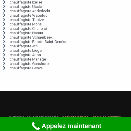
chauffagiste Ixelles
chauffagiste Uccle
chauffagiste Anderlecht
chauffagiste Waterloo
chauffagiste Tubize
chauffagiste Mons
chauffagiste Charleroi
chauffagiste Namur
chauffagiste Schaerbeek
chauffagiste Rhode-Saint-Genèse
chauffagiste Ath
chauffagiste Liège
chauffagiste Arlon
chauffagiste Manage
chauffagiste Ganshoren
chauffagiste Genval
@Plomby - Tous droits réservés -
Mentions légales
-
Plombier Belgique
-
Débouchage Belgique
-
Détection fuite eau Belgique
Appelez maintenant