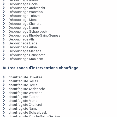
Débouchage Ixelles
Débouchage Uccle
Débouchage Anderlecht
Débouchage Waterloo
Débouchage Tubize
Débouchage Mons
Débouchage Charleroi
Débouchage Namur
Débouchage Schaerbeek
Débouchage Rhode-Saint-Genèse
Débouchage Ath
Débouchage Liège
Débouchage Arlon
Débouchage Manage
Débouchage Ganshoren
Débouchage Kraainem
Autres zones d'interventions chauffage
chauffagiste Bruxelles
chauffagiste Ixelles
chauffagiste Uccle
chauffagiste Anderlecht
chauffagiste Waterloo
chauffagiste Tubize
chauffagiste Mons
chauffagiste Charleroi
chauffagiste Namur
chauffagiste Schaerbeek
chauffagiste Rhode-Saint-Genèse