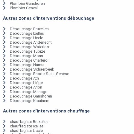
Plombier Ganshoren
Plombier Genval
Autres zones d'interventions débouchage
Débouchage Bruxelles
Débouchage Ixelles
Débouchage Uccle
Débouchage Anderlecht
Débouchage Waterloo
Débouchage Tubize
Débouchage Mons
Débouchage Charleroi
Débouchage Namur
Débouchage Schaerbeek
Débouchage Rhode-Saint-Genèse
Débouchage Ath
Débouchage Liège
Débouchage Arlon
Débouchage Manage
Débouchage Ganshoren
Débouchage Kraainem
Autres zones d'interventions chauffage
chauffagiste Bruxelles
chauffagiste Ixelles
chauffagiste Uccle