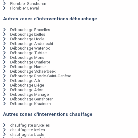
Plombier Ganshoren
Plombier Genval
Autres zones d'interventions débouchage
Débouchage Bruxelles
Débouchage Ixelles
Débouchage Uccle
Débouchage Anderlecht
Débouchage Waterloo
Débouchage Tubize
Débouchage Mons
Débouchage Charleroi
Débouchage Namur
Débouchage Schaerbeek
Débouchage Rhode-Saint-Genèse
Débouchage Ath
Débouchage Liège
Débouchage Arlon
Débouchage Manage
Débouchage Ganshoren
Débouchage Kraainem
Autres zones d'interventions chauffage
chauffagiste Bruxelles
chauffagiste Ixelles
chauffagiste Uccle