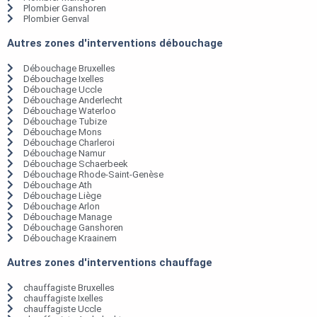
Plombier Ganshoren
Plombier Genval
Autres zones d'interventions débouchage
Débouchage Bruxelles
Débouchage Ixelles
Débouchage Uccle
Débouchage Anderlecht
Débouchage Waterloo
Débouchage Tubize
Débouchage Mons
Débouchage Charleroi
Débouchage Namur
Débouchage Schaerbeek
Débouchage Rhode-Saint-Genèse
Débouchage Ath
Débouchage Liège
Débouchage Arlon
Débouchage Manage
Débouchage Ganshoren
Débouchage Kraainem
Autres zones d'interventions chauffage
chauffagiste Bruxelles
chauffagiste Ixelles
chauffagiste Uccle