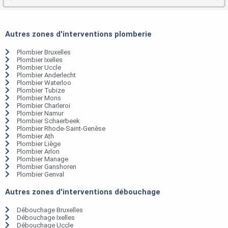
Autres zones d'interventions plomberie
Plombier Bruxelles
Plombier Ixelles
Plombier Uccle
Plombier Anderlecht
Plombier Waterloo
Plombier Tubize
Plombier Mons
Plombier Charleroi
Plombier Namur
Plombier Schaerbeek
Plombier Rhode-Saint-Genèse
Plombier Ath
Plombier Liège
Plombier Arlon
Plombier Manage
Plombier Ganshoren
Plombier Genval
Autres zones d'interventions débouchage
Débouchage Bruxelles
Débouchage Ixelles
Débouchage Uccle