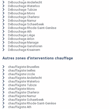
Débouchage Anderlecht
Débouchage Waterloo
Débouchage Tubize
Débouchage Mons
Débouchage Charleroi
Débouchage Namur
Débouchage Schaerbeek
Débouchage Rhode-Saint-Genèse
Débouchage Ath
Débouchage Liège
Débouchage Arlon
Débouchage Manage
Débouchage Ganshoren
Débouchage Kraainem
Autres zones d'interventions chauffage
chauffagiste Bruxelles
chauffagiste Ixelles
chauffagiste Uccle
chauffagiste Anderlecht
chauffagiste Waterloo
chauffagiste Tubize
chauffagiste Mons
chauffagiste Charleroi
chauffagiste Namur
chauffagiste Schaerbeek
chauffagiste Rhode-Saint-Genèse
chauffagiste Ath