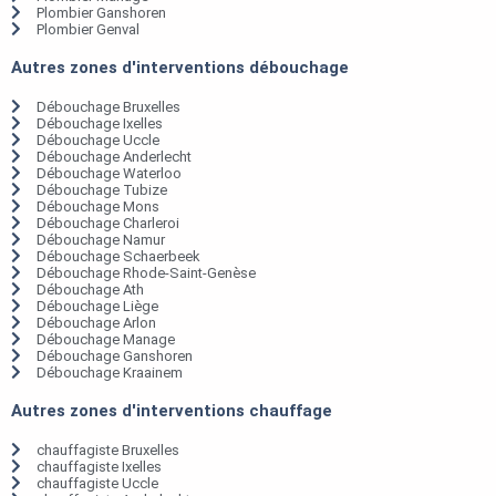
Plombier Ganshoren
Plombier Genval
Autres zones d'interventions débouchage
Débouchage Bruxelles
Débouchage Ixelles
Débouchage Uccle
Débouchage Anderlecht
Débouchage Waterloo
Débouchage Tubize
Débouchage Mons
Débouchage Charleroi
Débouchage Namur
Débouchage Schaerbeek
Débouchage Rhode-Saint-Genèse
Débouchage Ath
Débouchage Liège
Débouchage Arlon
Débouchage Manage
Débouchage Ganshoren
Débouchage Kraainem
Autres zones d'interventions chauffage
chauffagiste Bruxelles
chauffagiste Ixelles
chauffagiste Uccle