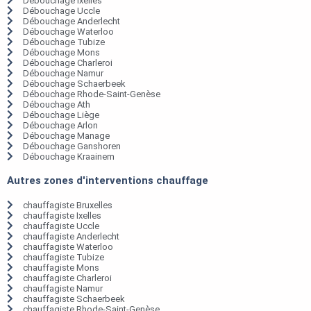
Débouchage Ixelles
Débouchage Uccle
Débouchage Anderlecht
Débouchage Waterloo
Débouchage Tubize
Débouchage Mons
Débouchage Charleroi
Débouchage Namur
Débouchage Schaerbeek
Débouchage Rhode-Saint-Genèse
Débouchage Ath
Débouchage Liège
Débouchage Arlon
Débouchage Manage
Débouchage Ganshoren
Débouchage Kraainem
Autres zones d'interventions chauffage
chauffagiste Bruxelles
chauffagiste Ixelles
chauffagiste Uccle
chauffagiste Anderlecht
chauffagiste Waterloo
chauffagiste Tubize
chauffagiste Mons
chauffagiste Charleroi
chauffagiste Namur
chauffagiste Schaerbeek
chauffagiste Rhode-Saint-Genèse