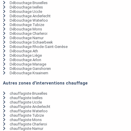
Débouchage Bruxelles
Débouchage Ixelles
Débouchage Uccle
Débouchage Anderlecht
Débouchage Waterloo
Débouchage Tubize
Débouchage Mons
Débouchage Charleroi
Débouchage Namur
Débouchage Schaerbeek
Débouchage Rhode-Saint-Genèse
Débouchage Ath
Débouchage Liège
Débouchage Arlon
Débouchage Manage
Débouchage Ganshoren
Débouchage Kraainem
Autres zones d'interventions chauffage
chauffagiste Bruxelles
chauffagiste Ixelles
chauffagiste Uccle
chauffagiste Anderlecht
chauffagiste Waterloo
chauffagiste Tubize
chauffagiste Mons
chauffagiste Charleroi
chauffagiste Namur